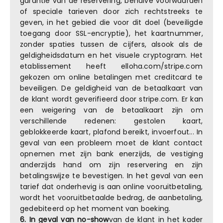
garantie van de reservering, behalve voorwaarden
of speciale tarieven door zich rechtstreeks te
geven, in het gebied die voor dit doel (beveiligde
toegang door SSL-encryptie), het kaartnummer,
zonder spaties tussen de cijfers, alsook als de
geldigheidsdatum en het visuele cryptogram. Het
etablissement heeft elloha.com/stripe.com
gekozen om online betalingen met creditcard te
beveiligen. De geldigheid van de betaalkaart van
de klant wordt geverifieerd door stripe.com. Er kan
een weigering van de betaalkaart zijn om
verschillende redenen: gestolen kaart,
geblokkeerde kaart, plafond bereikt, invoerfout... In
geval van een probleem moet de klant contact
opnemen met zijn bank enerzijds, de vestiging
anderzijds hand om zijn reservering en zijn
betalingswijze te bevestigen. In het geval van een
tarief dat onderhevig is aan online vooruitbetaling,
wordt het vooruitbetaalde bedrag, de aanbetaling,
gedebiteerd op het moment van boeking.
6. In geval van no-show
van de klant in het kader